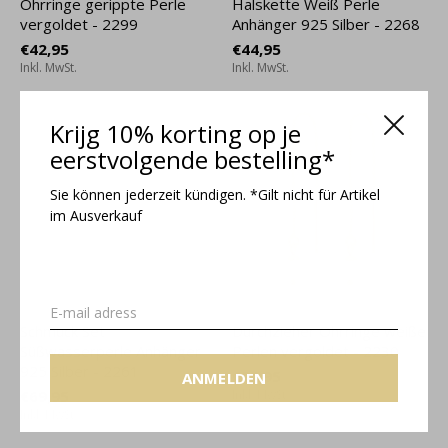
Ohrringe gerippte Perle
Halskette Weiß Perle
vergoldet - 2299
Anhänger 925 Silber - 2268
€42,95
€44,95
Inkl. MwSt.
Inkl. MwSt.
Krijg 10% korting op je
eerstvolgende bestelling*
Sie können jederzeit kündigen. *Gilt nicht für Artikel
im Ausverkauf
Schmuck Set
Durchzieher Ohrringe weiße
Süßwasserperle Anhänger
Perlen vergoldet - 2230
925 Silber - 2261
€32,95
ANMELDEN
€69,95
Inkl. MwSt.
Inkl. MwSt.