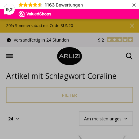
×
1163
Bewertungen
9,2
20% Sommerrabatt mit Code SUN20
Kostenlose Geschenkverpackung
9.2
Kostenloser Versa
Artikel mit Schlagwort Coraline
FILTER