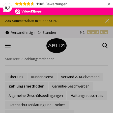
×
1163
Bewertungen
9,2
20% Sommerrabatt mit Code SUN20
)
Versandfertig in 24 Stunden
9.2
Kostenlose Gesche
Startseite
Zahlungsmethoden
Über uns
Kundendienst
Versand & Rückversand
Zahlungsmethoden
Garantie-Beschwerden
Algemeine Geschäfsbedingungen
Haftungsausschluss
Datenschutzerklärung und Cookies