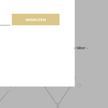
ANMELDEN
all Perlen
Halskette Herz Anhänger 925 Silber -
1541
€34,95
Inkl. MwSt.