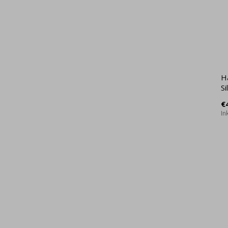
H
Si
€
In