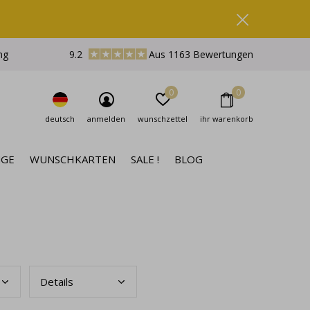
ng
9.2
Aus 1163 Bewertungen
0
0
deutsch
anmelden
wunschzettel
ihr warenkorb
NGE
WUNSCHKARTEN
SALE !
BLOG
Deta
ils