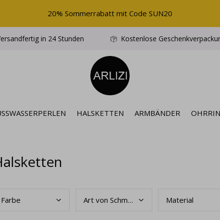
20% Sommerrabatt mit Code SUN20
ersandfertig in 24 Stunden
Kostenlose Geschenkverpacku
ÜSSWASSERPERLEN
HALSKETTEN
ARMBÄNDER
OHRRI
Halsketten
Farb
e
Art
von Schmuck
Mate
rial