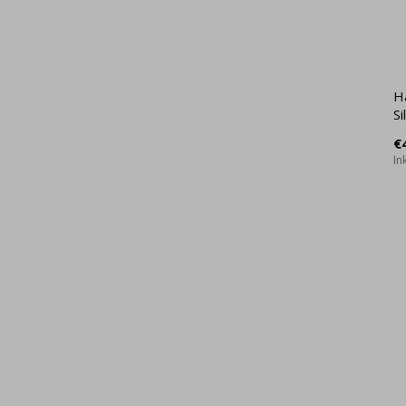
H
Si
€
In