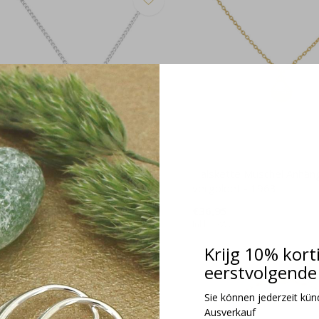
alskette Sonnenblume Anhänger
Halskette Muschel Anhän
erling Silber - 2217
vergoldet - 1963
42,95
€36,95
kl. MwSt.
Inkl. MwSt.
Krijg 10% kort
eerstvolgende 
Sie können jederzeit kündi
Ausverkauf