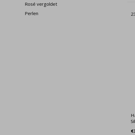
Rosé vergoldet
Perlen
2
H
Si
€