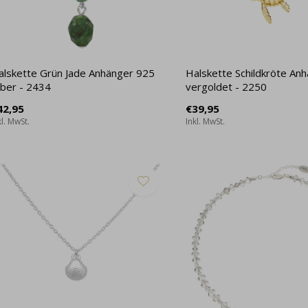
alskette Grün Jade Anhänger 925
Halskette Schildkröte An
lber - 2434
vergoldet - 2250
42,95
€39,95
kl. MwSt.
Inkl. MwSt.