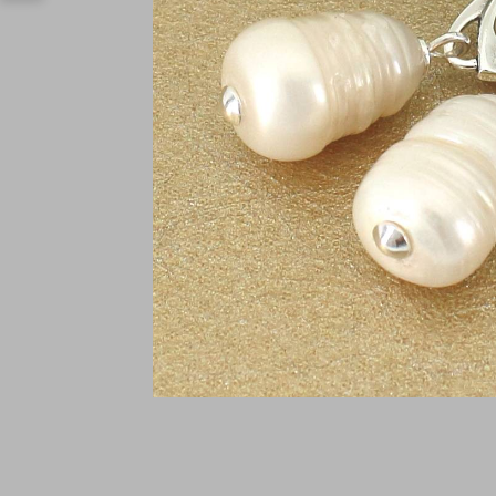
H
92
€
In