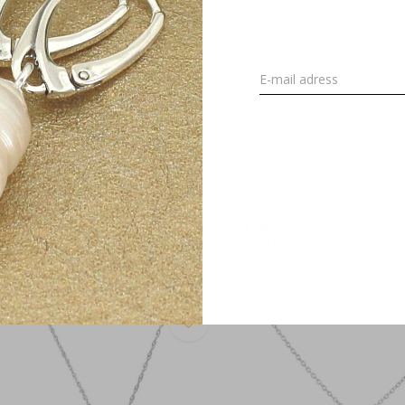
alskette Seepferdchen Anhänger
Halskette Swarovski Krist
5 Silber - 1965
vergoldet - 1909
36,95
€58,95
kl. MwSt.
Inkl. MwSt.