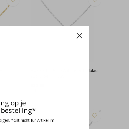
ger
Halskette Perle Anhänger hellblau
925 Silber - 1528
€32,95
Inkl. MwSt.
ing op je
bestelling*
gen. *Gilt nicht für Artikel im