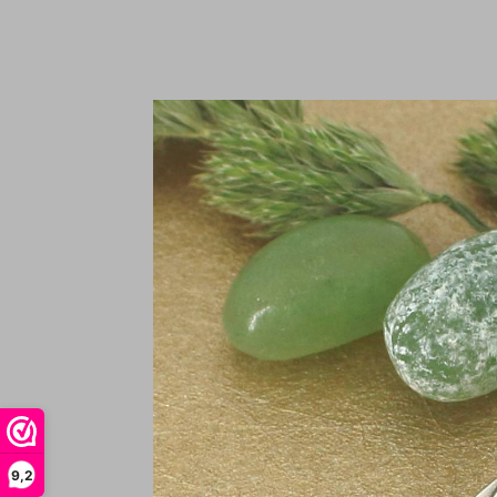
H
St
€
In
9,2