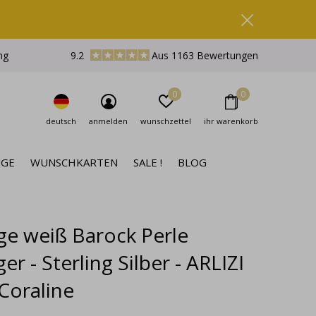
ng
9.2
Aus 1163 Bewertungen
0
0
deutsch
anmelden
wunschzettel
ihr warenkorb
NGE
WUNSCHKARTEN
SALE !
BLOG
ge weiß Barock Perle
r - Sterling Silber - ARLIZI
 Coraline