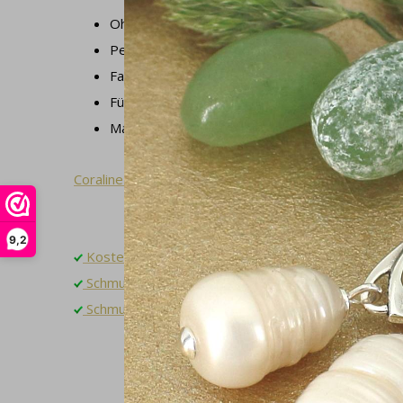
Ohrringlänge: 3,5 cm
Perle: 13 x 17 mm
Farbe Perle: weiß
Für gestochene Ohrlöcher
Materialien: 925 Sterling Silber und Süßwasserp
Coraline Kollektion
9,2
Kostenloser Versand innerhalb NL
Schmuckschatulle in kostenfreie Geschenkverpacku
Schmuck passend machen? Bitte kontaktieren Sie u