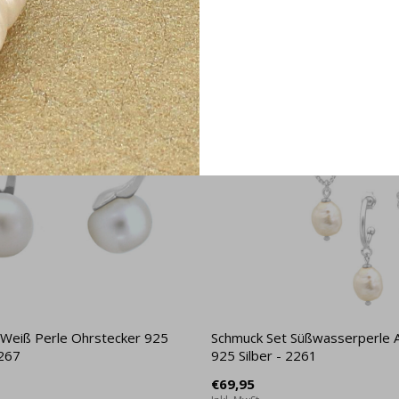
 Weiß Perle Ohrstecker 925
Schmuck Set Süßwasserperle 
2267
925 Silber - 2261
€69,95