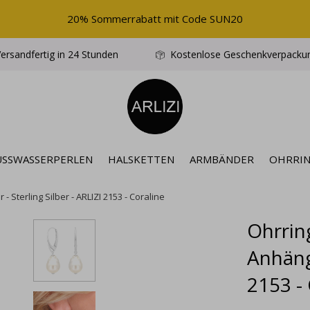
20% Sommerrabatt mit Code SUN20
ersandfertig in 24 Stunden
Kostenlose Geschenkverpacku
ÜSSWASSERPERLEN
HALSKETTEN
ARMBÄNDER
OHRRI
 Sterling Silber - ARLIZI 2153 - Coraline
Ohrrin
Anhänge
2153 -