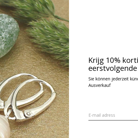
erle
Krijg 10% kort
eerstvolgende 
Sie können jederzeit kündi
Ausverkauf
ng
ns!