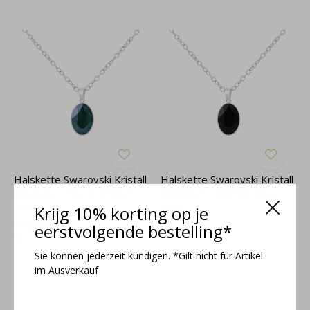
Halskette Swarovski Kristall
Halskette Swarovski Kristall
Anhänger - Sterling Silber -
Anhänger - Sterling Silber -
1693
1691
Krijg 10% korting op je
€49,95
€49,95
eerstvolgende bestelling*
Inkl. MwSt.
Inkl. MwSt.
Sie können jederzeit kündigen. *Gilt nicht für Artikel
im Ausverkauf