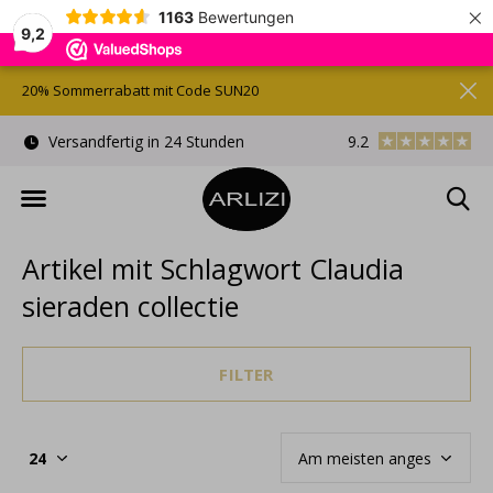
×
1163
Bewertungen
9,2
20% Sommerrabatt mit Code SUN20
)
Versandfertig in 24 Stunden
9.2
Kostenlose Gesche
Artikel mit Schlagwort Claudia
sieraden collectie
FILTER