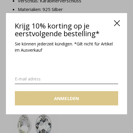
Verschluß: Karabinerverschluss
Materialien: 925 Silber
Krijg 10% korting op je
Claudia Kollektion
eerstvolgende bestelling*
Grössentabelle
Sie können jederzeit kündigen. *Gilt nicht für Artikel
im Ausverkauf
Related articles
ANMELDEN