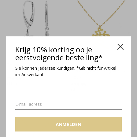
Krijg 10% korting op je
eerstvolgende bestelling*
Ohrringe Blume Anhänger
Halskette Anhänger
Sie können jederzeit kündigen. *Gilt nicht für Artikel
Sterling Silber - 2386
Liebessymbol vergoldet -
im Ausverkauf
1897
€34,95
Inkl. MwSt.
€38,95
Inkl. MwSt.
ANMELDEN