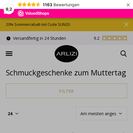
×
1163
Bewertungen
9,2
20% Sommerrabatt mit Code SUN20
en
Kostenlose Geschenkverpackung
9.2
Kostenlos
Schmuckgeschenke zum Muttertag
FILTER