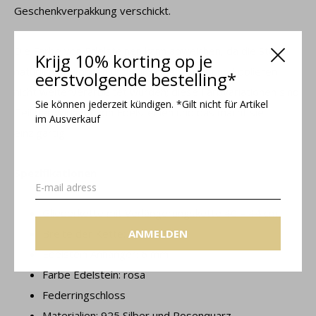
Geschenkverpakkung verschickt.
Die Farbe von Edelsteinen kann abweichen, da die Steine ​​
Krijg 10% korting op je
natürlich gewonnen und außer dem Schliff und polieren
eerstvolgende bestelling*
nicht weiterverarbeitet wurden; diese Farbvariationen sind
Sie können jederzeit kündigen. *Gilt nicht für Artikel
Teil der Wirkung von Edelsteinen und das macht sie
im Ausverkauf
einzigartig.
Spezifikationen
Gliederkette mit Verlängerungskette 40 – 44 cm
ANMELDEN
Breite der Kette: 1 mm
Edelstein Anhänger: 6 mm
Farbe Edelstein: rosa
Federringschloss
Materialien: 925 Silber und Rosenquarz