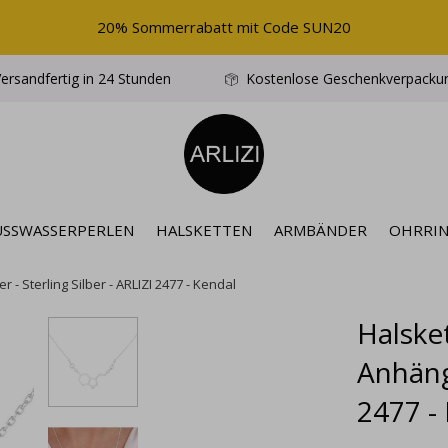
20% Sommerrabatt mit Code SUN20
ersandfertig in 24 Stunden
Kostenlose Geschenkverpacku
ÜSSWASSERPERLEN
HALSKETTEN
ARMBÄNDER
OHRRI
- Sterling Silber - ARLIZI 2477 - Kendal
Halske
Anhänge
2477 -