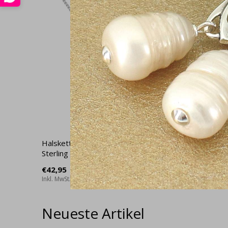
Halskette strahlender Herzanhänger
Ohrringe 
Sterling Silber - 2416
Silber - 
€42,95
€23,95
Inkl. MwSt.
Inkl. MwSt.
Neueste Artikel