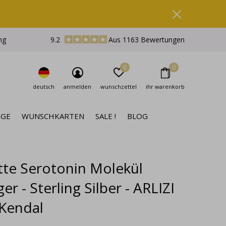
ng
9.2
Aus 1163 Bewertungen
0
0
deutsch
anmelden
wunschzettel
ihr warenkorb
NGE
WUNSCHKARTEN
SALE !
BLOG
tte Serotonin Molekül
r - Sterling Silber - ARLIZI
 Kendal