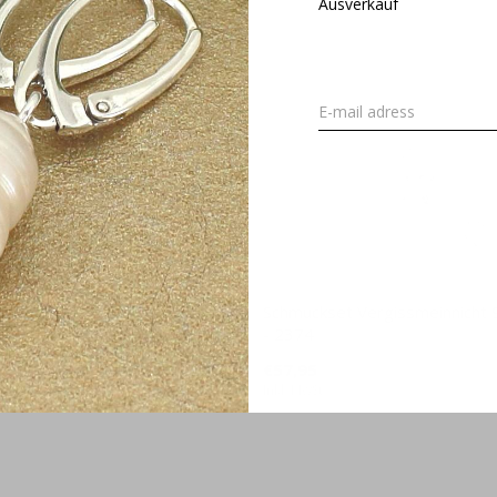
Ausverkauf
Infinity Ohrstecker - Sterling
Schmuckset Vergissmeinnicht 9
2463
- 2374
€57,95
Inkl. MwSt.