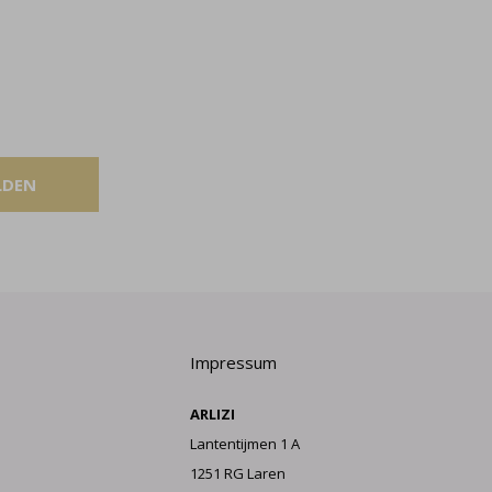
LDEN
Impressum
ARLIZI
Lantentijmen 1 A
1251 RG Laren