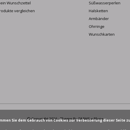
ein Wunschzettel
Süßwasserperlen
rodukte vergleichen
Halsketten
Armbänder
Ohrringe
Wunschkarten
© Copyright
2026
- Theme By
DMWS
x
Plus+
mmen Sie dem Gebrauch von Cookies zur Verbesserung dieser Seite z