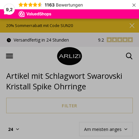
×
1163
Bewertungen
9,2
20% Sommerrabatt mit Code SUN20
)
Versandfertig in 24 Stunden
9.2
Kostenlose Gesche
Artikel mit Schlagwort Swarovski
Kristall Spike Ohrringe
FILTER