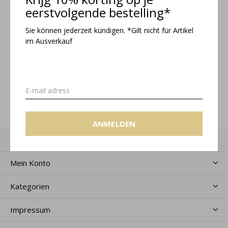
eerstvolgende bestelling*
Melden Sie sich für unseren
Sie können jederzeit kündigen. *Gilt nicht für Artikel
im Ausverkauf
Newsletter an
Erhalten Sie die neuesten Angebote und Aktionen
ANMELDEN
ANMELDEN
Kundendienst
Mein Konto
Kategorien
Impressum