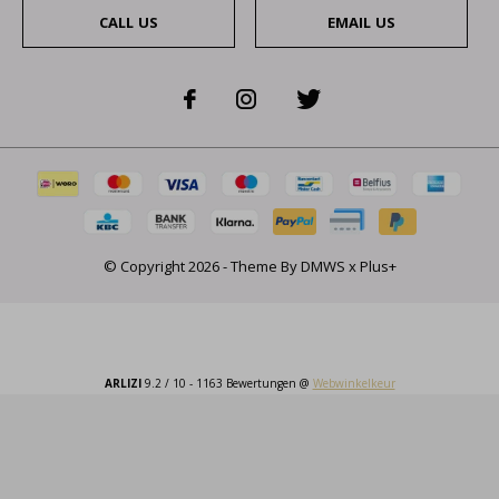
CALL US
EMAIL US
© Copyright
2026
- Theme By
DMWS
x
Plus+
ARLIZI
9.2
/
10
-
1163
Bewertungen @
Webwinkelkeur