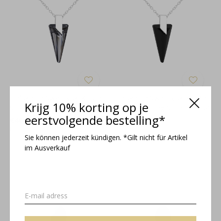
Halskette Swarovski Kristall
Halskette Swarovski Kristall
Krijg 10% korting op je
Spike - Sterling Silber - 1705
Spike - Sterling Silber - 1704
eerstvolgende bestelling*
€46,95
€46,95
Inkl. MwSt.
Inkl. MwSt.
Sie können jederzeit kündigen. *Gilt nicht für Artikel
im Ausverkauf