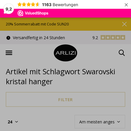
×
1163
Bewertungen
9,2
20% Sommerrabatt mit Code SUN20
)
Versandfertig in 24 Stunden
9.2
Kostenlose Gesche
Artikel mit Schlagwort Swarovski
kristal hanger
FILTER