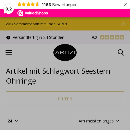
×
1163
Bewertungen
9,2
20% Sommerrabatt mit Code SUN20
)
Versandfertig in 24 Stunden
9.2
Kostenlose Gesche
Artikel mit Schlagwort Seestern
Ohrringe
FILTER