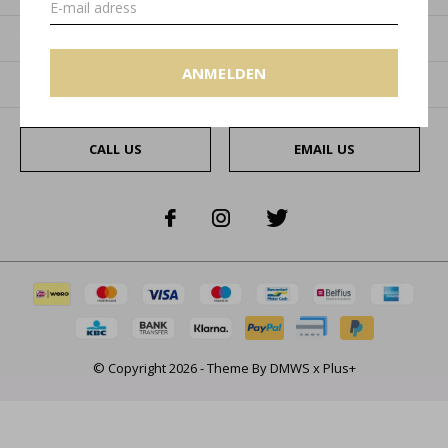
Kategorien
ANMELDEN
Impressum
CALL US
EMAIL US
© Copyright
2026
- Theme By
DMWS
x
Plus+