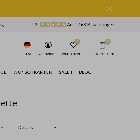
ng
9.2
Aus 1163 Bewertungen
0
0
deutsch
anmelden
wunschzettel
ihr warenkorb
NGE
WUNSCHKARTEN
SALE !
BLOG
kette
Deta
ils