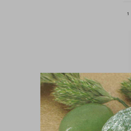
1
P
Si
€