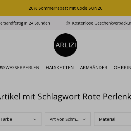
20% Sommerrabatt mit Code SUN20
ersandfertig in 24 Stunden
Kostenlose Geschenkverpacku
ÜSSWASSERPERLEN
HALSKETTEN
ARMBÄNDER
OHRRI
rtikel mit Schlagwort Rote Perlen
Farb
e
Art
von Schmuck
Mate
rial