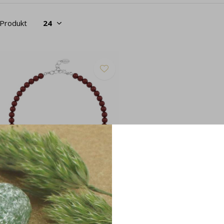
 Produkt
erlenhalskette rot 8mm - Sterling
lber - 1169
54,95