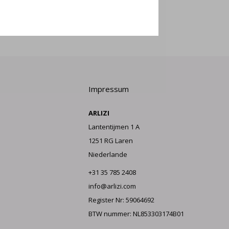
LDEN
Impressum
ARLIZI
Lantentijmen 1 A
1251 RG Laren
Niederlande
+31 35 785 2408
info@arlizi.com
Register Nr: 59064692
BTW nummer: NL853303174B01