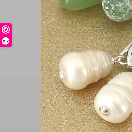
In
9,2