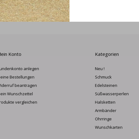
ANME
ein Konto
Kategorien
undenkonto anlegen
Neu !
eine Bestellungen
Schmuck
iderruf beantragen
Edelsteinen
ein Wunschzettel
Süßwasserperlen
rodukte vergleichen
Halsketten
Armbänder
Ohrringe
Wunschkarten