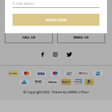
Kategorien
ANMELDEN
Impressum
CALL US
EMAIL US
© Copyright
2026
- Theme By
DMWS
x
Plus+