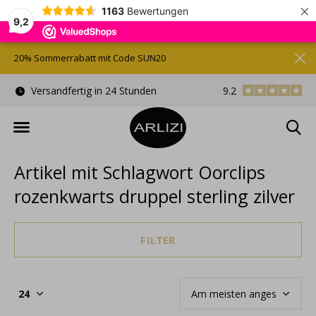
×
1163
Bewertungen
9,2
20% Sommerrabatt mit Code SUN20
)
Versandfertig in 24 Stunden
9.2
Kostenlose Gesche
Artikel mit Schlagwort Oorclips
rozenkwarts druppel sterling zilver
FILTER