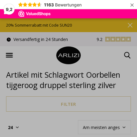
×
1163
Bewertungen
9,2
20% Sommerrabatt mit Code SUN20
)
Versandfertig in 24 Stunden
9.2
Kostenlose Gesche
Artikel mit Schlagwort Oorbellen
tijgeroog druppel sterling zilver
FILTER