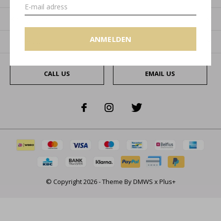
Kategorien
ANMELDEN
Impressum
CALL US
EMAIL US
© Copyright
2026
- Theme By
DMWS
x
Plus+