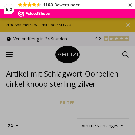
×
1163
Bewertungen
9,2
20% Sommerrabatt mit Code SUN20
)
Versandfertig in 24 Stunden
9.2
Kostenlose Gesche
Artikel mit Schlagwort Oorbellen
cirkel knoop sterling zilver
FILTER