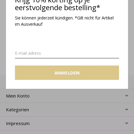
eerstvolgende bestelling*
Melden Sie sich für unseren
Sie können jederzeit kündigen. *Gilt nicht für Artikel
im Ausverkauf
Newsletter an
Erhalten Sie die neuesten Angebote und Aktionen
ANMELDEN
ANMELDEN
Kundendienst
Mein Konto
Kategorien
Impressum