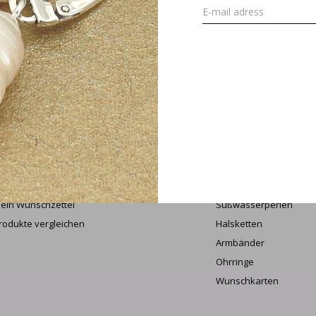
ANME
ein Konto
Kategorien
undenkonto anlegen
Neu !
eine Bestellungen
Schmuck
iderruf beantragen
Edelsteinen
ein Wunschzettel
Süßwasserperlen
rodukte vergleichen
Halsketten
Armbänder
Ohrringe
Wunschkarten