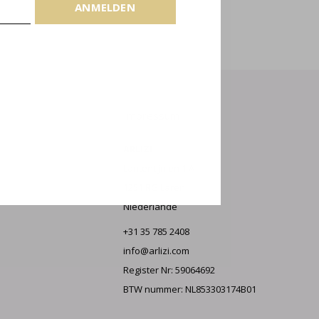
LDEN
ANMELDEN
Impressum
ARLIZI
Lantentijmen 1 A
1251 RG Laren
Niederlande
+31 35 785 2408
info@arlizi.com
Register Nr: 59064692
BTW nummer: NL853303174B01