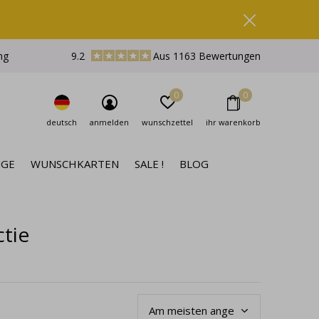
ng
9.2
Aus 1163 Bewertungen
0
0
deutsch
anmelden
wunschzettel
ihr warenkorb
NGE
WUNSCHKARTEN
SALE !
BLOG
ctie