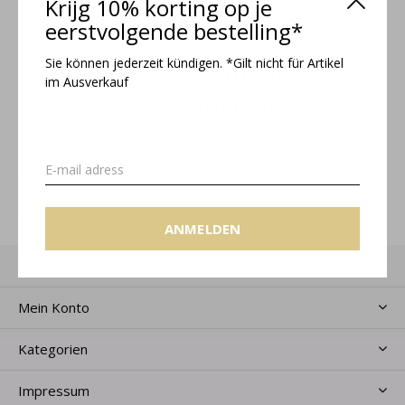
Krijg 10% korting op je
eerstvolgende bestelling*
Sie können jederzeit kündigen. *Gilt nicht für Artikel
Melden Sie sich für unseren
im Ausverkauf
Newsletter an
Erhalten Sie die neuesten Angebote und Aktionen
ANMELDEN
ANMELDEN
Kundendienst
Mein Konto
Kategorien
Impressum