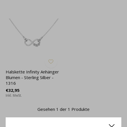
Halskette Infinity Anhänger
Blumen - Sterling Silber -
1316
€32,95
Inkl. MwSt.
Gesehen 1 der 1 Produkte