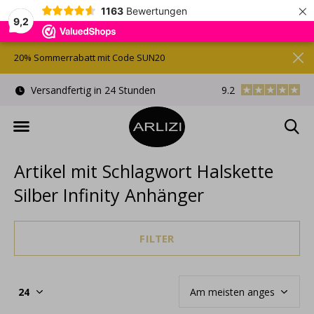
×
1163
Bewertungen
9,2
20% Sommerrabatt mit Code SUN20
)
Versandfertig in 24 Stunden
9.2
Kostenlose Gesche
Artikel mit Schlagwort Halskette
Silber Infinity Anhänger
FILTER