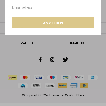
Mein Konto
Kategorien
ANMELDEN
Impressum
CALL US
EMAIL US
© Copyright
2026
- Theme By
DMWS
x
Plus+