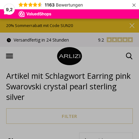
×
1163
Bewertungen
9,2
20% Sommerrabatt mit Code SUN20
)
Versandfertig in 24 Stunden
9.2
Kostenlose Gesche
Artikel mit Schlagwort Earring pink
Swarovski crystal pearl sterling
silver
FILTER