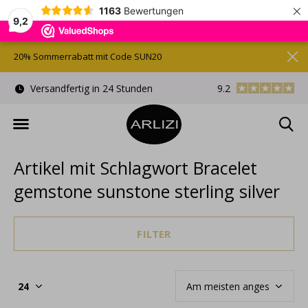
×
1163
Bewertungen
9,2
20% Sommerrabatt mit Code SUN20
)
Versandfertig in 24 Stunden
9.2
Kostenlose Gesche
Artikel mit Schlagwort Bracelet
gemstone sunstone sterling silver
FILTER