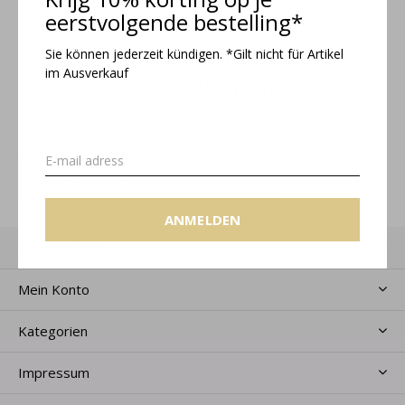
eerstvolgende bestelling*
Melden Sie sich für unseren
Sie können jederzeit kündigen. *Gilt nicht für Artikel
im Ausverkauf
Newsletter an
Erhalten Sie die neuesten Angebote und Aktionen
ANMELDEN
ANMELDEN
Kundendienst
Mein Konto
Kategorien
Impressum