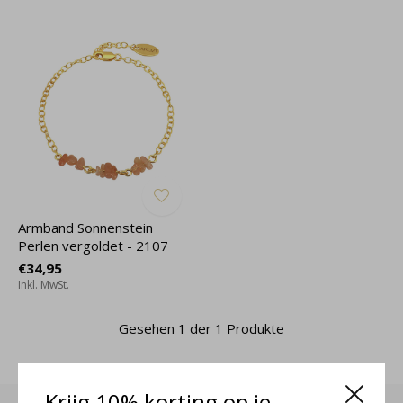
Armband Sonnenstein
Perlen vergoldet - 2107
€34,95
Inkl. MwSt.
Gesehen 1 der 1 Produkte
Krijg 10% korting op je