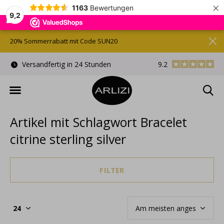
×
1163
Bewertungen
9,2
20% Sommerrabatt mit Code SUN20
)
Versandfertig in 24 Stunden
9.2
Kostenlose Gesche
Artikel mit Schlagwort Bracelet
citrine sterling silver
FILTER