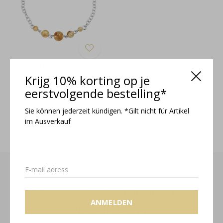
Armband Citrin Perlen
Sterling Silber - 2510
Krijg 10% korting op je
€37,95
eerstvolgende bestelling*
Inkl. MwSt.
Sie können jederzeit kündigen. *Gilt nicht für Artikel
im Ausverkauf
Gesehen 3 der 3 Produkte
Melden Sie sich für unseren
ANMELDEN
Newsletter an