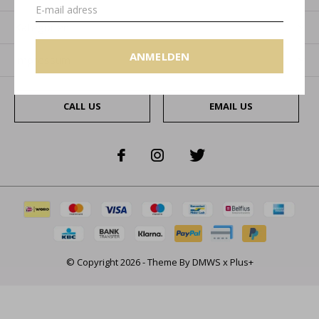
Kategorien
ANMELDEN
Impressum
CALL US
EMAIL US
© Copyright
2026
- Theme By
DMWS
x
Plus+