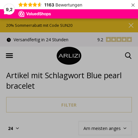
×
1163
Bewertungen
9,2
20% Sommerrabatt mit Code SUN20
)
Versandfertig in 24 Stunden
9.2
Kostenlose Gesche
Artikel mit Schlagwort Blue pearl
bracelet
FILTER