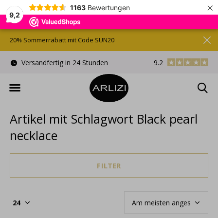
×
1163
Bewertungen
9,2
20% Sommerrabatt mit Code SUN20
)
Versandfertig in 24 Stunden
9.2
Kostenlose Gesche
Artikel mit Schlagwort Black pearl
necklace
FILTER