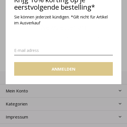
eerstvolgende bestelling*
Melden Sie sich für unseren
Sie können jederzeit kündigen. *Gilt nicht für Artikel
im Ausverkauf
Newsletter an
Erhalten Sie die neuesten Angebote und Aktionen
ANMELDEN
ANMELDEN
Kundendienst
Mein Konto
Kategorien
Impressum