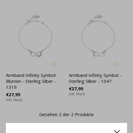
Armband Infinity Symbol
Armband Infinity Symbol -
Blumen - Sterling Silber -
Sterling Silber - 1047
1319
€27,95
€27,95
Inkl. MwSt.
Inkl. MwSt.
Gesehen 2 der 2 Produkte