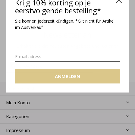
Krijg 10% korting op je
eerstvolgende bestelling*
Sie können jederzeit kündigen. *Gilt nicht für Artikel
Melden Sie sich für unseren
im Ausverkauf
Newsletter an
Erhalten Sie die neuesten Angebote und Aktionen
ANMELDEN
ANMELDEN
Kundendienst
Mein Konto
Kategorien
Impressum