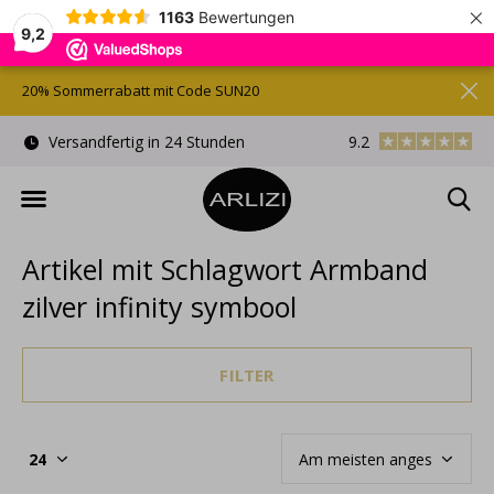
×
1163
Bewertungen
9,2
20% Sommerrabatt mit Code SUN20
)
Versandfertig in 24 Stunden
9.2
Kostenlose Gesche
Artikel mit Schlagwort Armband
zilver infinity symbool
FILTER