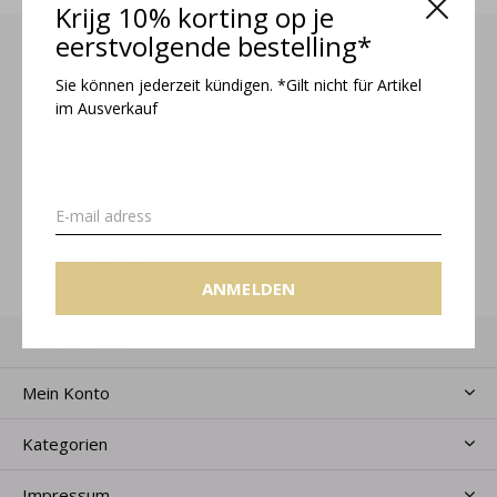
Krijg 10% korting op je
eerstvolgende bestelling*
Sie können jederzeit kündigen. *Gilt nicht für Artikel
Melden Sie sich für unseren
im Ausverkauf
Newsletter an
Erhalten Sie die neuesten Angebote und Aktionen
ANMELDEN
ANMELDEN
Kundendienst
Mein Konto
Kategorien
Impressum