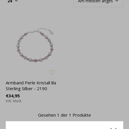
Armband Perle Kristall lila
Sterling Silber - 2190
€34,95
Inkl. MwSt.
Gesehen 1 der 1 Produkte