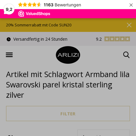
×
1163
Bewertungen
9,2
20% Sommerrabatt mit Code SUN20
)
Versandfertig in 24 Stunden
9.2
Kostenlose Gesche
Artikel mit Schlagwort Armband lila
Swarovski parel kristal sterling
zilver
FILTER