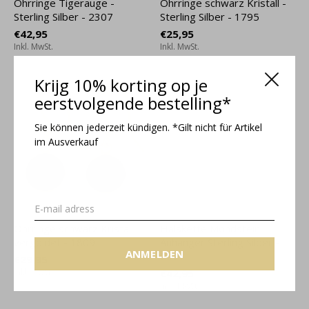
Ohrringe Tigerauge -
Ohrringe schwarz Kristall -
Sterling Silber - 2307
Sterling Silber - 1795
€42,95
€25,95
Inkl. MwSt.
Inkl. MwSt.
Krijg 10% korting op je
eerstvolgende bestelling*
Sie können jederzeit kündigen. *Gilt nicht für Artikel
im Ausverkauf
Ohrringe schwarz Kristall
Halskette Mondstein
vergoldet - 1809
Anhänger Sterling Silber -
ANMELDEN
2051
€29,95
Inkl. MwSt.
€42,95
Inkl. MwSt.