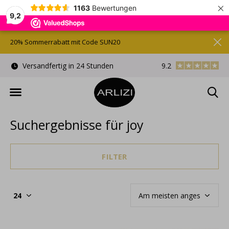
×
1163
Bewertungen
9,2
20% Sommerrabatt mit Code SUN20
Kostenlose Geschenkverpackung
9.2
Kostenloser Versan
Suchergebnisse für joy
FILTER