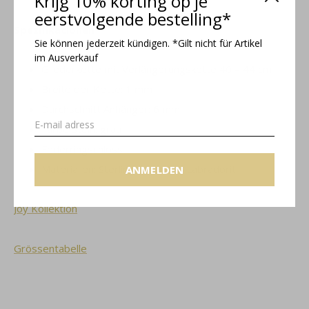
Krijg 10% korting op je
eerstvolgende bestelling*
Spezifikationen
Sie können jederzeit kündigen. *Gilt nicht für Artikel
im Ausverkauf
Gliederkette mit Verlängerungskette 40 – 44 cm
Breite der Kette: 1 mm
Durchschnitt Anhänger: 6 mm
Farbe Stein: grau
Federringschloss
Materialien: Sterling Silber und Labradorit
ANMELDEN
Joy Kollektion
Grössentabelle