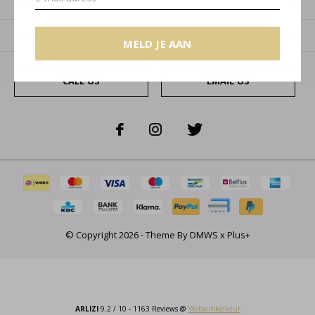
Categorieën
Over ons
MELD JE AAN
CALL US
EMAIL US
© Copyright
2026
- Theme By
DMWS
x
Plus+
ARLIZI
9.2
/
10
-
1163
Reviews @
Webwinkelkeur