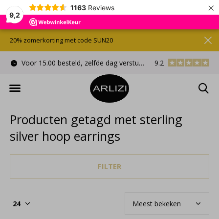
×
1163
Reviews
9,2
20% zomerkorting met code SUN20
Voor 15.00 besteld, zelfde dag verstuurd
9.2
Gratis cadeauverpa
Producten getagd met sterling
silver hoop earrings
FILTER