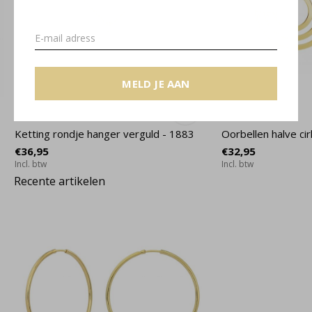
MELD JE AAN
Ketting rondje hanger verguld - 1883
Oorbellen halve cir
€36,95
€32,95
Incl. btw
Incl. btw
Recente artikelen