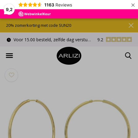
×
1163
Reviews
9,2
20% zomerkorting met code SUN20
Voor 15.00 besteld, zelfde dag verstuurd
9.2
Gratis cadeauverpa