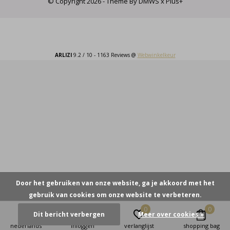
© Copyright
2026
- Theme By
DMWS
x
Plus+
ARLIZI
9.2
/
10
-
1163
Reviews @
Webwinkelkeur
Door het gebruiken van onze website, ga je akkoord met het
gebruik van cookies om onze website te verbeteren.
0
0
Dit bericht verbergen
Meer over cookies »
nederlands
inloggen
verlanglijst
shopping bag