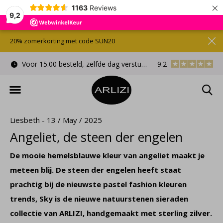
×
1163
Reviews
9,2
20% zomerkorting met code SUN20
Voor 15.00 besteld, zelfde dag verstuurd
9.2
Gratis cadeauverpa
Liesbeth - 13 / May / 2025
Angeliet, de steen der engelen
De mooie hemelsblauwe kleur van angeliet maakt je
meteen blij. De steen der engelen heeft staat
prachtig bij de nieuwste pastel fashion kleuren
trends, Sky is de nieuwe natuurstenen sieraden
collectie van ARLIZI, handgemaakt met sterling zilver.