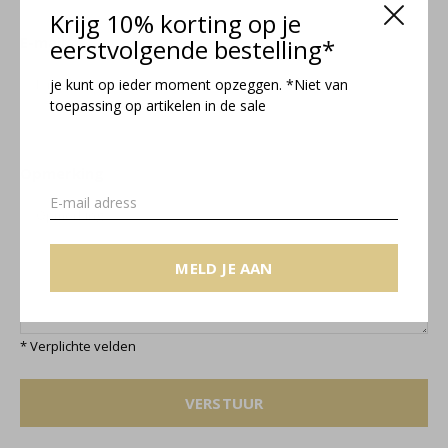
Krijg 10% korting op je
E-mail
*
eerstvolgende bestelling*
je kunt op ieder moment opzeggen. *Niet van
toepassing op artikelen in de sale
*Uw e-mailadres wordt niet gepubliceerd.
Opmerking
MELD JE AAN
* Verplichte velden
VERSTUUR