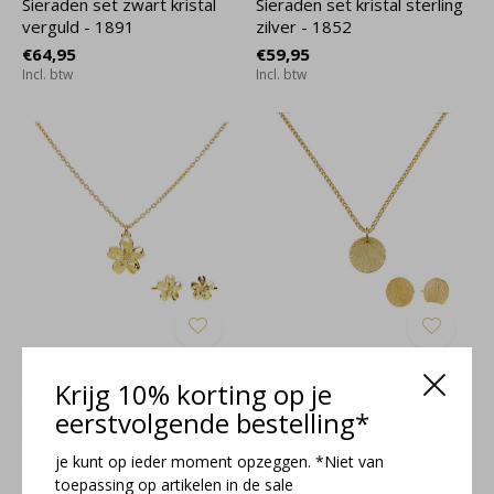
Sieraden set zwart kristal
Sieraden set kristal sterling
verguld - 1891
zilver - 1852
€64,95
€59,95
Incl. btw
Incl. btw
Sieradenset vergeet me
Sieradenset minimalistische
niet verguld - 2375
Krijg 10% korting op je
hanger verguld - 2125
€64,95
€64,95
eerstvolgende bestelling*
Incl. btw
Incl. btw
je kunt op ieder moment opzeggen. *Niet van
toepassing op artikelen in de sale