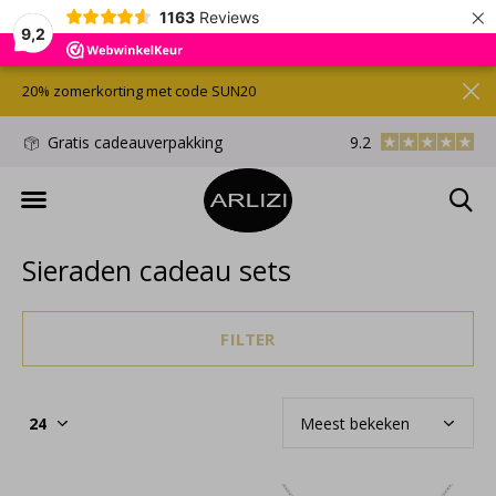
×
1163
Reviews
9,2
20% zomerkorting met code SUN20
d
Gratis cadeauverpakking
9.2
Gratis verzonden/
Sieraden cadeau sets
FILTER