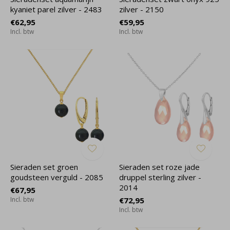
kyaniet parel zilver - 2483
zilver - 2150
€62,95
€59,95
Incl. btw
Incl. btw
Sieraden set groen
Sieraden set roze jade
goudsteen verguld - 2085
druppel sterling zilver -
2014
€67,95
Incl. btw
€72,95
Incl. btw