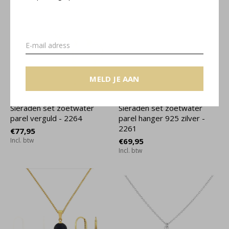
MELD JE AAN
Sieraden set zoetwater
Sieraden set zoetwater
parel verguld - 2264
parel hanger 925 zilver -
2261
€77,95
Incl. btw
€69,95
Incl. btw