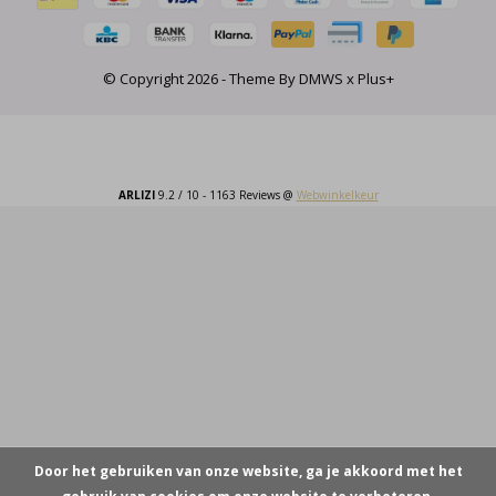
© Copyright
2026
- Theme By
DMWS
x
Plus+
ARLIZI
9.2
/
10
-
1163
Reviews @
Webwinkelkeur
Door het gebruiken van onze website, ga je akkoord met het