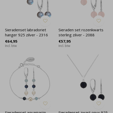
Sieradenset labradoriet
Sieraden set rozenkwarts
hanger 925 zilver - 2316
sterling zilver - 2088
€64,95
€57,95
Incl. btw
Incl. btw
Sieradenset aquamarijn
Sieradenset zwart onyx 925