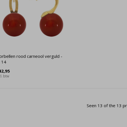
orbellen rood carneool verguld -
114
42,95
cl. btw
Seen 13 of the 13 p