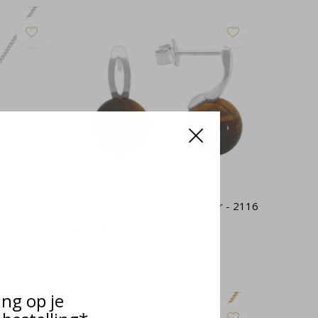
ver - 2117
Oorbellen tijgeroog 925 zilver - 2116
€37,95
Incl. btw
ing op je