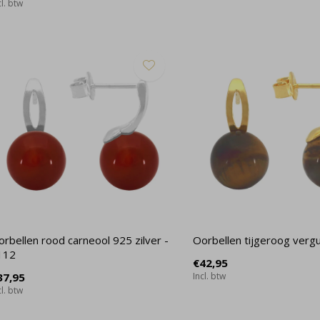
cl. btw
rbellen rood carneool 925 zilver -
Oorbellen tijgeroog vergu
112
€42,95
37,95
Incl. btw
cl. btw