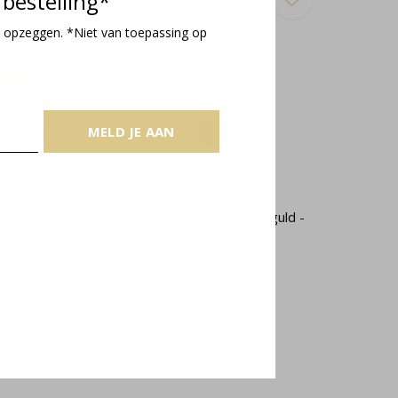
bestelling*
 opzeggen. *Niet van toepassing op
MELD JE AAN
 2420
Ketting tijgeroog hanger verguld -
2119
€48,95
Incl. btw