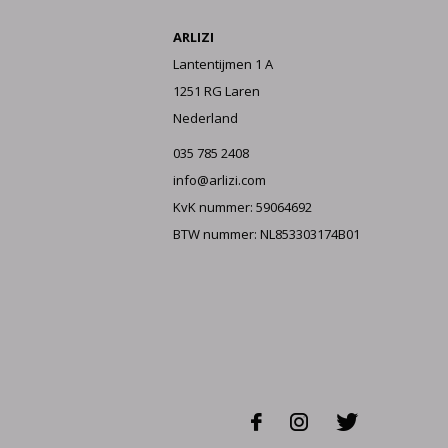
ARLIZI
Lantentijmen 1 A
1251 RG Laren
Nederland
035 785 2408
info@arlizi.com
KvK nummer: 59064692
BTW nummer: NL853303174B01