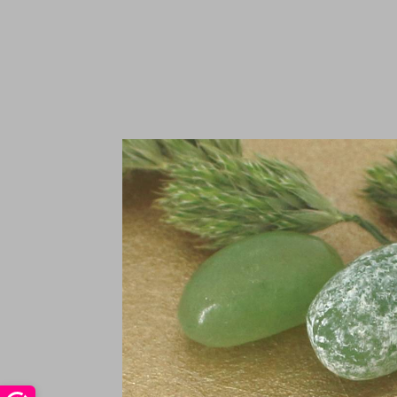
Oo
2
€
In