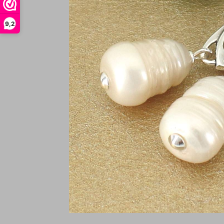
9,2
O
€
In