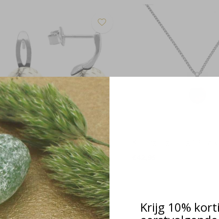
rbellen wit howliet 925 zilver -
Ketting tijgeroog 925 zil
110
€42,95
37,95
Incl. btw
cl. btw
Krijg 10% kort