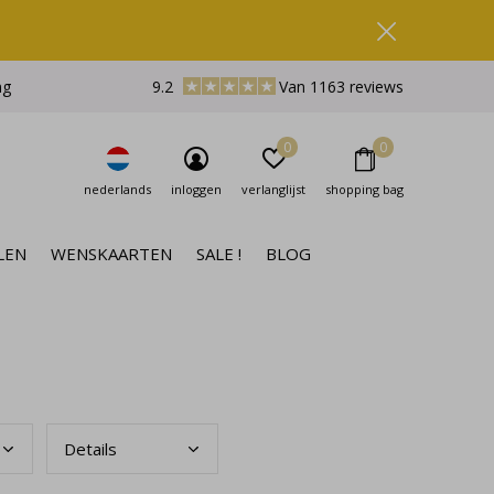
ng
9.2
Van 1163 reviews
0
0
nederlands
inloggen
verlanglijst
shopping bag
LEN
WENSKAARTEN
SALE !
BLOG
Deta
ils