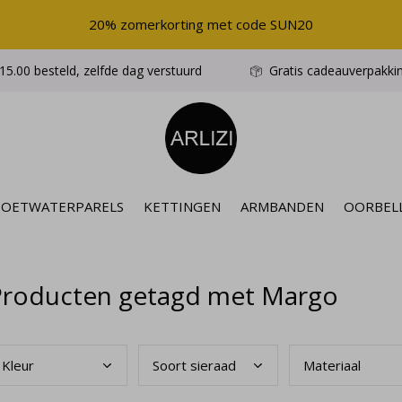
20% zomerkorting met code SUN20
5.00 besteld, zelfde dag verstuurd
Gratis cadeauverpakki
ZOETWATERPARELS
KETTINGEN
ARMBANDEN
OORBEL
Producten getagd met Margo
Kleu
r
Soor
t sieraad
Mate
riaal