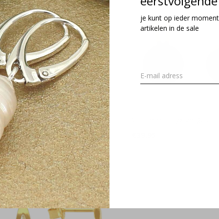
eerstvolgende 
je kunt op ieder moment
artikelen in de sale
orbellen onyx 925 zilver - 2421
Oorbellen onyx verguld -
37,95
€39,95
cl. btw
Incl. btw