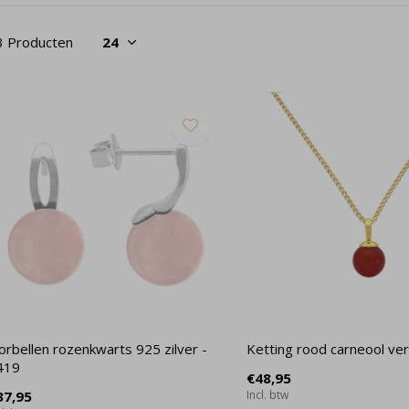
3 Producten
orbellen rozenkwarts 925 zilver -
Ketting rood carneool ve
419
€48,95
37,95
Incl. btw