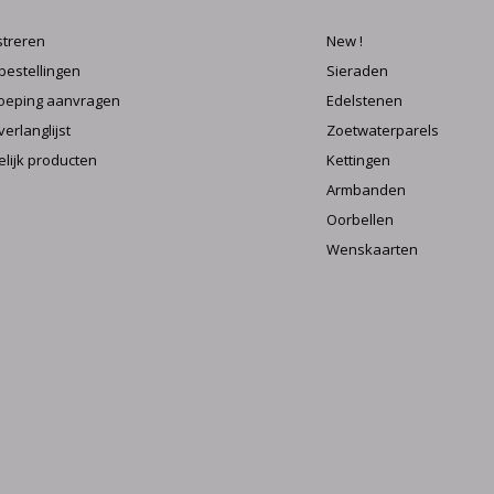
streren
New !
 bestellingen
Sieraden
oeping aanvragen
Edelstenen
verlanglijst
Zoetwaterparels
elijk producten
Kettingen
Armbanden
Oorbellen
Wenskaarten