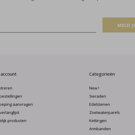
MELD J
 account
Categorieën
streren
New !
 bestellingen
Sieraden
oeping aanvragen
Edelstenen
verlanglijst
Zoetwaterparels
elijk producten
Kettingen
Armbanden