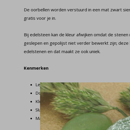
De oorbellen worden verstuurd in een mat zwart sie
gratis voor je in.
Bij edelsteen kan de kleur afwijken omdat de stenen 
geslepen en gepolijst niet verder bewerkt zijn; deze k
edelstenen en dat maakt ze ook uniek.
Kenmerken
Lengte oorbel: 1,9 cm
Doorsnede steen: 10 mm
Kleur steen: bruin-geel
Sluiting oorbel: steker
Materiaal: verguld met zilveren kern en tijgero