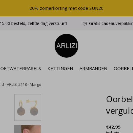
20% zomerkorting met code SUN20
5.00 besteld, zelfde dag verstuurd
Gratis cadeauverpakki
ZOETWATERPARELS
KETTINGEN
ARMBANDEN
OORBEL
ld - ARLIZI 2118 - Margo
Oorbel
vergul
€42,95
Incl. btw