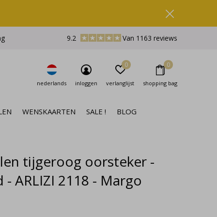
ng
9.2
Van 1163 reviews
0
0
nederlands
inloggen
verlanglijst
shopping bag
LEN
WENSKAARTEN
SALE !
BLOG
len tijgeroog oorsteker -
d - ARLIZI 2118 - Margo