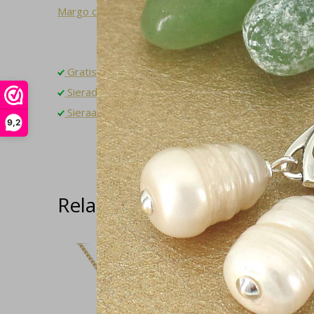
Margo collectie
Gratis verzending binnen NL
Sieradendoosje en gratis cadeauverpakking
Sieraad op maat laten maken? Neem contact op!
9,2
Related articles