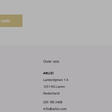
E AAN
Over ons
ARLIZI
Lantentijmen 1 A
1251 RG Laren
Nederland
035 785 2408
info@arlizi.com