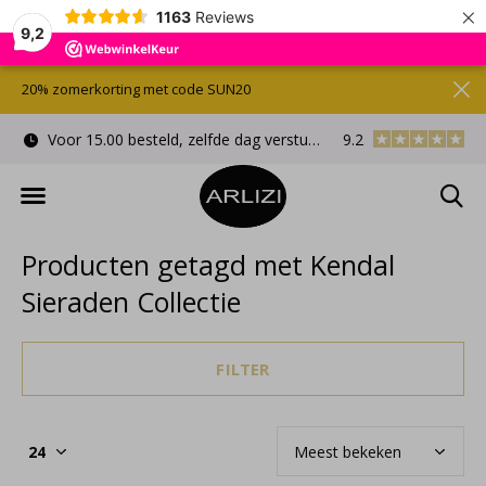
×
1163
Reviews
9,2
20% zomerkorting met code SUN20
rstuurd
Gratis cadeauverpakking
9.2
Gratis verzon
Producten getagd met Kendal
Sieraden Collectie
FILTER