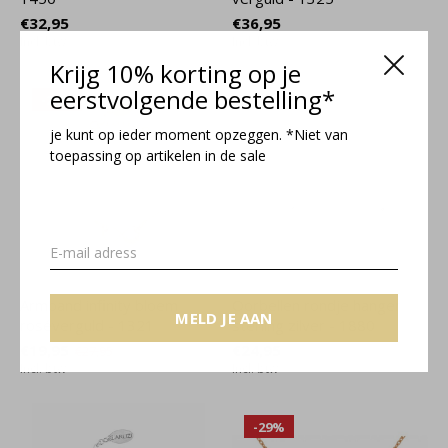
€32,95
€36,95
Incl. btw
Incl. btw
Krijg 10% korting op je
eerstvolgende bestelling*
-29%
je kunt op ieder moment opzeggen. *Niet van
toepassing op artikelen in de sale
Armband infinity bloem
Oorbellen rondje hanger
MELD JE AAN
roséverguld - 1321
sterling zilver - 1880
€19,95
€24,95
€27,95
Incl. btw
Incl. btw
-29%