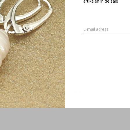
artikelen in de sale
nfinity symbool verguld -
Ketting ster hanger verguld -
€34,95
Incl. btw