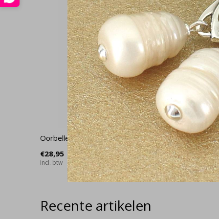
Oorbellen staaf verguld - 1396
Armband i
1048
€28,95
Incl. btw
€32,95
Incl. btw
Recente artikelen