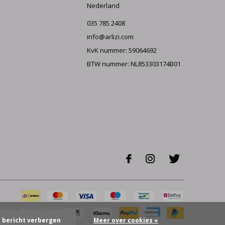
Nederland
035 785 2408
info@arlizi.com
KvK nummer: 59064692
BTW nummer: NL853303174B01
t bericht verbergen
Meer over cookies »