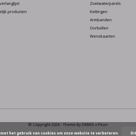
verlanglijst
Zoetwaterparels
elijk producten
Kettingen
Armbanden
Oorbellen
Wenskaarten
© Copyright
2026
- Theme By
DMWS
x
Plus+
 met het gebruik van cookies om onze website te verbeteren.
Di