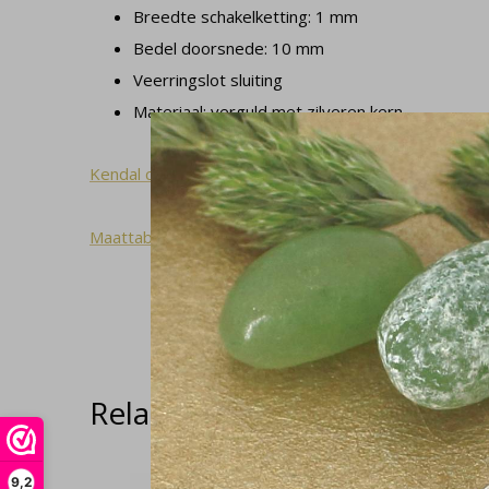
Breedte schakelketting: 1 mm
Bedel doorsnede: 10 mm
Veerringslot sluiting
Materiaal: verguld met zilveren kern
Kendal collectie
Maattabel
Related articles
9,2