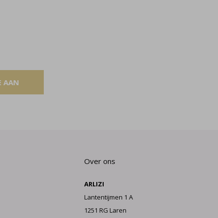
E AAN
Over ons
ARLIZI
Lantentijmen 1 A
1251 RG Laren