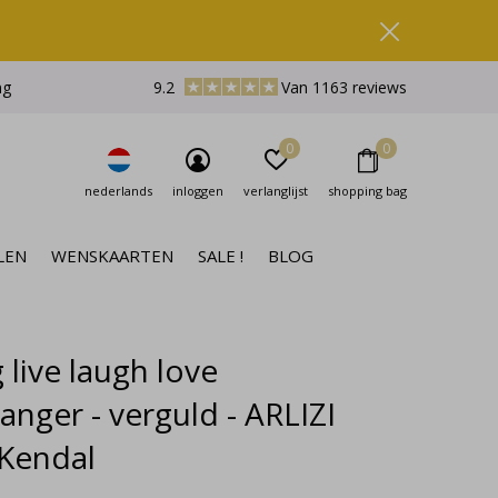
ng
9.2
Van 1163 reviews
0
0
nederlands
inloggen
verlanglijst
shopping bag
LEN
WENSKAARTEN
SALE !
BLOG
 live laugh love
anger - verguld - ARLIZI
 Kendal