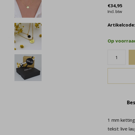
€34,95
Incl. btw
Artikelcode
Op voorra
Bes
1 mm ketting
tekst: live l