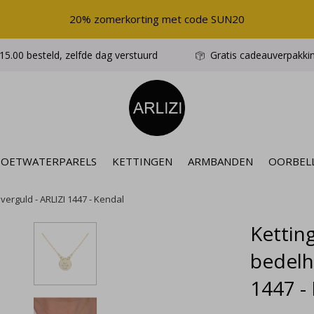
20% zomerkorting met code SUN20
5.00 besteld, zelfde dag verstuurd
Gratis cadeauverpakki
ZOETWATERPARELS
KETTINGEN
ARMBANDEN
OORBEL
 verguld - ARLIZI 1447 - Kendal
Ketting
bedelh
1447 -