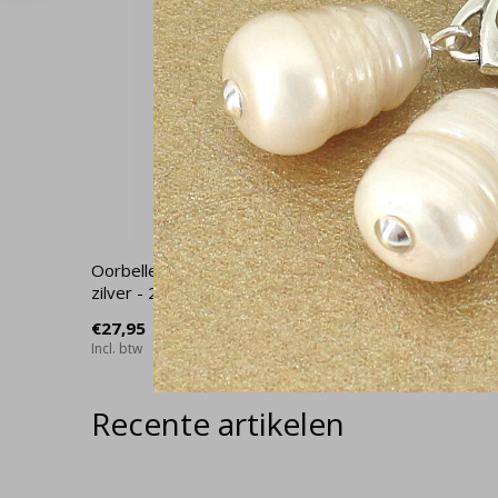
Oorbellen driehoek hanger sterling
Ketting s
zilver - 2466
2477
€27,95
€42,95
Incl. btw
Incl. btw
Recente artikelen