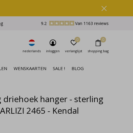
ng
9.2
Van 1163 reviews
0
0
nederlands
inloggen
verlanglijst
shopping bag
LEN
WENSKAARTEN
SALE !
BLOG
 driehoek hanger - sterling
- ARLIZI 2465 - Kendal