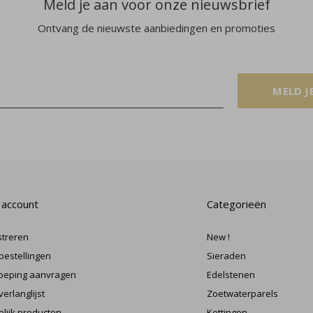
Meld je aan voor onze nieuwsbrief
Ontvang de nieuwste aanbiedingen en promoties
MELD J
 account
Categorieën
streren
New !
 bestellingen
Sieraden
oeping aanvragen
Edelstenen
verlanglijst
Zoetwaterparels
elijk producten
Kettingen