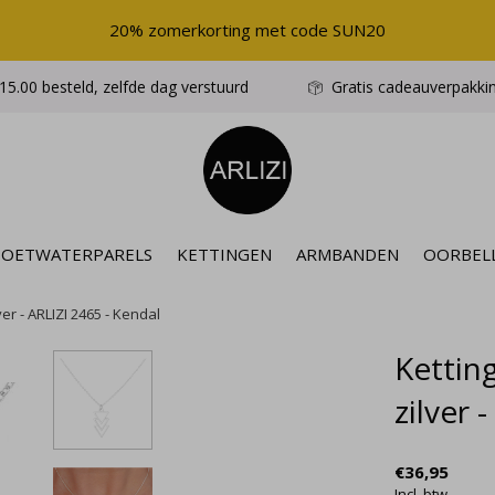
20% zomerkorting met code SUN20
5.00 besteld, zelfde dag verstuurd
Gratis cadeauverpakki
ZOETWATERPARELS
KETTINGEN
ARMBANDEN
OORBEL
ver - ARLIZI 2465 - Kendal
Ketting
zilver 
€36,95
Incl. btw