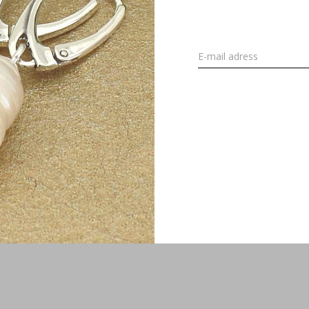
erotonine molecuul 925 zilver -
Oorbellen driehoek oorsteker
zilver - 0997
€14,95
Incl. btw