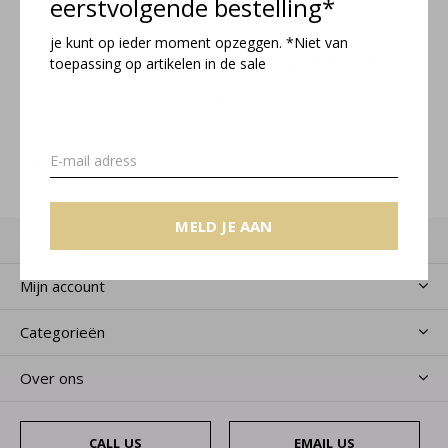
eerstvolgende bestelling*
je kunt op ieder moment opzeggen. *Niet van
Meld je aan voor onze nieuwsbrief
toepassing op artikelen in de sale
Ontvang de nieuwste aanbiedingen en promoties
MELD JE AAN
MELD JE AAN
Klantenservice
Mijn account
Categorieën
Over ons
CALL US
EMAIL US