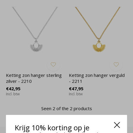
Ketting zon hanger sterling
Ketting zon hanger verguld
zilver - 2210
- 2211
€42,95
€47,95
Incl. btw
Incl. btw
Seen 2 of the 2 products
Krijg 10% korting op je