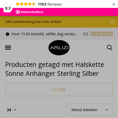
×
1163
Reviews
9,2
20% zomerkorting met code SUN20
Voor 15.00 besteld, zelfde dag verstuurd
9.2
Gratis cadeauverpa
Producten getagd met Halskette
Sonne Anhänger Sterling Silber
FILTER