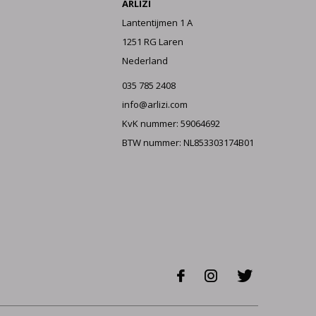
ARLIZI
Lantentijmen 1 A
1251 RG Laren
Nederland
035 785 2408
info@arlizi.com
KvK nummer: 59064692
BTW nummer: NL853303174B01