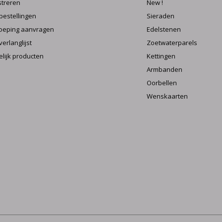
streren
New !
 bestellingen
Sieraden
oeping aanvragen
Edelstenen
verlanglijst
Zoetwaterparels
elijk producten
Kettingen
Armbanden
Oorbellen
Wenskaarten