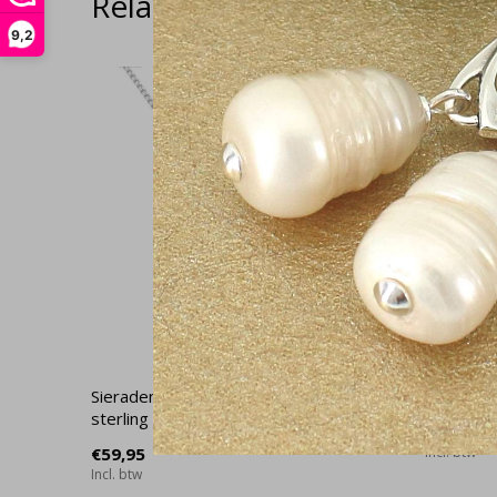
Related articles
9,2
Sieradenset minimalistische hanger
Oorbellen
sterling zilver - 2124
€27,95
€59,95
Incl. btw
Incl. btw