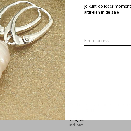
je kunt op ieder moment
artikelen in de sale
 zon sterling zilver - 2208
Oorbellen maan oorknop - ster
zilver - 2091
€26,95
Incl. btw