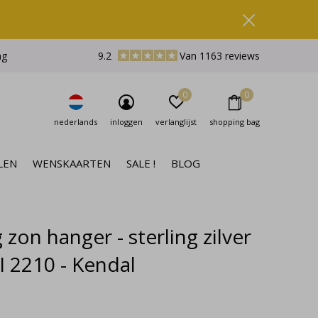
ng
9.2
Van 1163 reviews
0
0
nederlands
inloggen
verlanglijst
shopping bag
LEN
WENSKAARTEN
SALE !
BLOG
 zon hanger - sterling zilver
I 2210 - Kendal