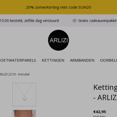
20% zomerkorting met code SUN20
5.00 besteld, zelfde dag verstuurd
Gratis cadeauverpakki
ZOETWATERPARELS
KETTINGEN
ARMBANDEN
OORBEL
ARLIZI 2210 - Kendal
Ketting
- ARLIZ
€42,95
Incl. btw