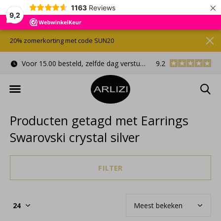
×
1163
Reviews
9,2
20% zomerkorting met code SUN20
Voor 15.00 besteld, zelfde dag verstuurd
9.2
Gratis cadeauverpa
Producten getagd met Earrings
Swarovski crystal silver
FILTER