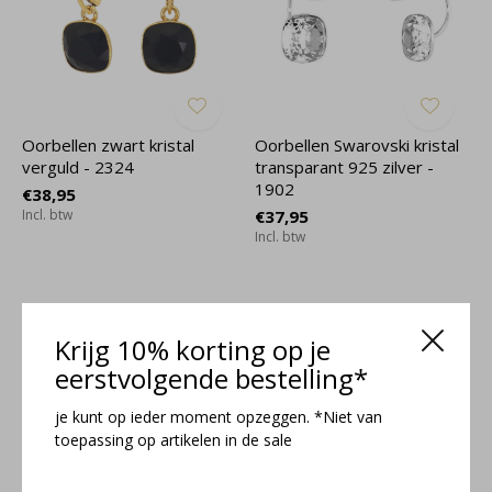
Oorbellen zwart kristal
Oorbellen Swarovski kristal
verguld - 2324
transparant 925 zilver -
1902
€38,95
Incl. btw
€37,95
Incl. btw
Krijg 10% korting op je
eerstvolgende bestelling*
je kunt op ieder moment opzeggen. *Niet van
toepassing op artikelen in de sale