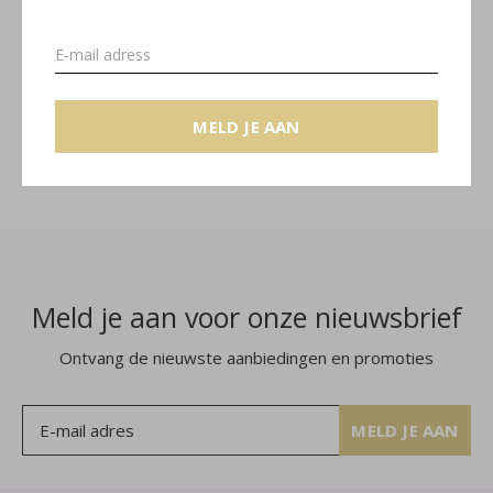
Oorbellen Swarovski kristal
925 zilver - 2321
€36,95
Incl. btw
MELD JE AAN
Seen 5 of the 5 products
Meld je aan voor onze nieuwsbrief
Ontvang de nieuwste aanbiedingen en promoties
MELD JE AAN