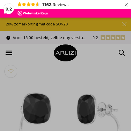
×
1163
Reviews
9,2
20% zomerkorting met code SUN20
Voor 15.00 besteld, zelfde dag verstuurd
9.2
Gratis cadeauverpa