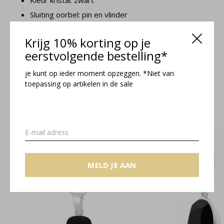
Kleur kristal: zwart
Sluiting oorbel: pin en vlinder
Materiaal: Swarovski kristal en 925 sterling zilver
Krijg 10% korting op je
eerstvolgende bestelling*
Isabel collectie
je kunt op ieder moment opzeggen. *Niet van
toepassing op artikelen in de sale
Related articles
MELD JE AAN