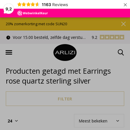
×
1163
Reviews
9,2
20% zomerkorting met code SUN20
Voor 15.00 besteld, zelfde dag verstuurd
9.2
Gratis cadeauverpa
Producten getagd met Earrings
rose quartz sterling silver
FILTER