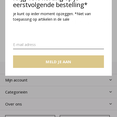
eerstvolgende bestelling*
je kunt op ieder moment opzeggen. *Niet van
Meld je aan voor onze nieuwsbrief
toepassing op artikelen in de sale
Ontvang de nieuwste aanbiedingen en promoties
MELD JE AAN
MELD JE AAN
Klantenservice
Mijn account
Categorieën
Over ons