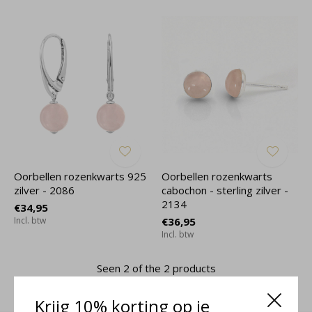
Oorbellen rozenkwarts 925
Oorbellen rozenkwarts
zilver - 2086
cabochon - sterling zilver -
2134
€34,95
Incl. btw
€36,95
Incl. btw
Seen 2 of the 2 products
Krijg 10% korting op je