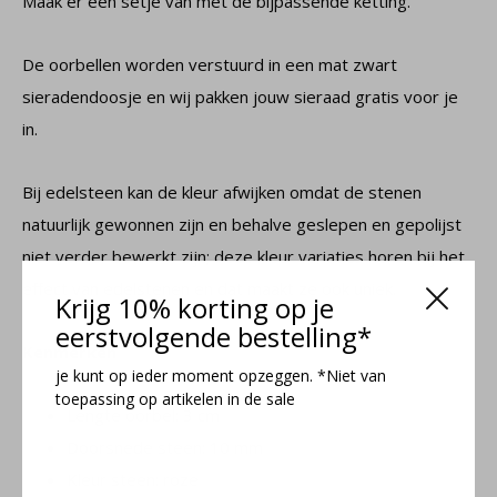
Maak er een setje van met de bijpassende ketting.
De oorbellen worden verstuurd in een mat zwart
sieradendoosje en wij pakken jouw sieraad gratis voor je
in.
Bij edelsteen kan de kleur afwijken omdat de stenen
natuurlijk gewonnen zijn en behalve geslepen en gepolijst
niet verder bewerkt zijn; deze kleur variaties horen bij het
effect van edelstenen en dat maakt ze ook uniek.
Krijg 10% korting op je
eerstvolgende bestelling*
Kenmerken
je kunt op ieder moment opzeggen. *Niet van
toepassing op artikelen in de sale
Lengte oorbel: 3 cm
Doorsnede steen: 10 mm
Kleur steen: roze