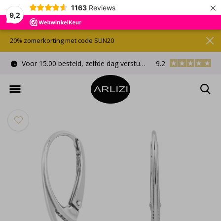
×
1163
Reviews
9,2
20% zomerkorting met code SUN20
Voor 15.00 besteld, zelfde dag verstuurd
9.2
Gratis cadeauverpa