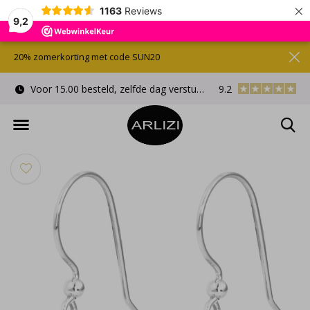
×
1163
Reviews
9,2
20% zomerkorting met code SUN20
Voor 15.00 besteld, zelfde dag verstuurd
9.2
Gratis cadeauverpa