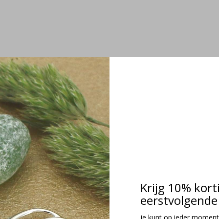
tal
Krijg 10% kort
eerstvolgende 
je kunt op ieder moment