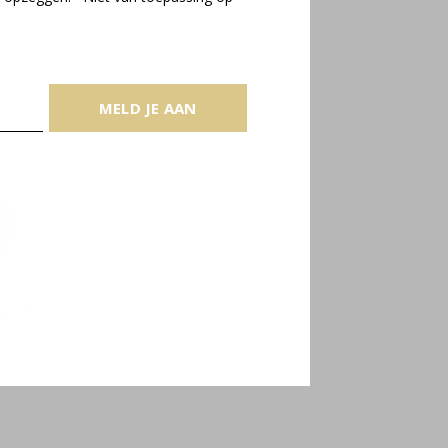
MELD JE AAN
g zilver -