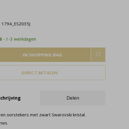
:
1794_ES2035J
ad
- 1-3 werkdagen
IN SHOPPING BAG
DIRECT BETALEN
chrijving
Delen
eren oorstekers met zwart Swarovski kristal.
 mm.