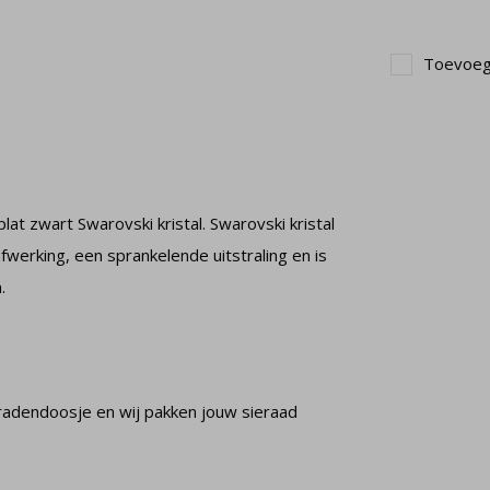
Toevoege
at zwart Swarovski kristal. Swarovski kristal
werking, een sprankelende uitstraling en is
.
radendoosje en wij pakken jouw sieraad