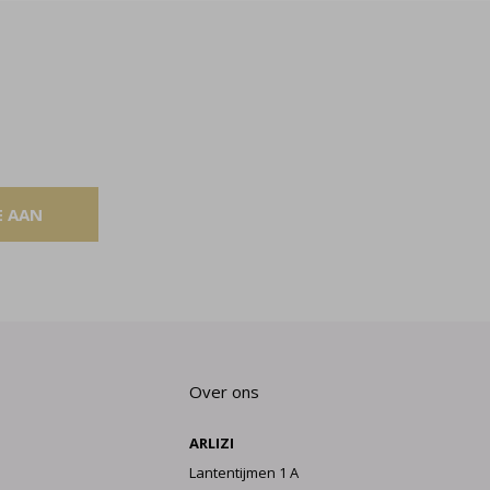
E AAN
Over ons
ARLIZI
Lantentijmen 1 A