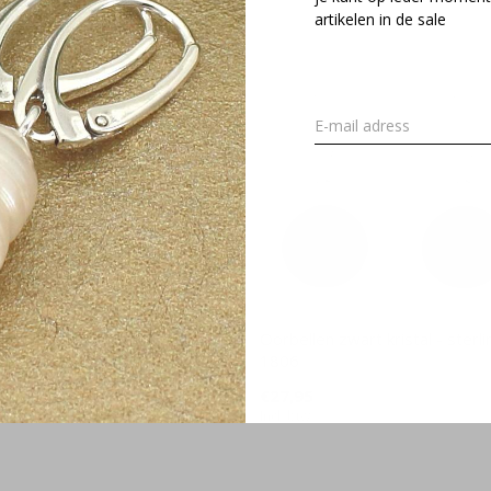
artikelen in de sale
wart kristal hanger sterling
Oorbellen zwart kristal - sterlin
1796
1806
€27,95
Incl. btw