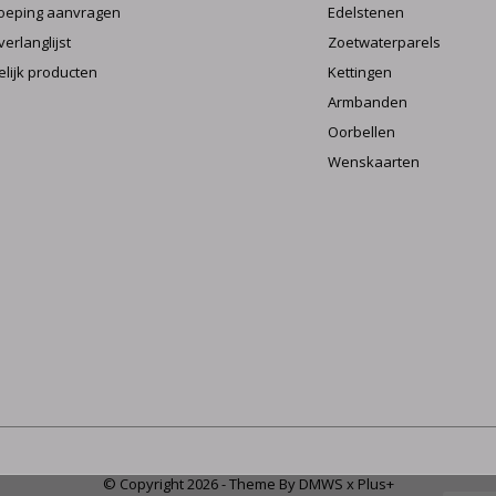
oeping aanvragen
Edelstenen
verlanglijst
Zoetwaterparels
elijk producten
Kettingen
Armbanden
Oorbellen
Wenskaarten
© Copyright
2026
- Theme By
DMWS
x
Plus+