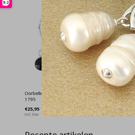
9,2
Oorbellen zwart kristal - sterling zilver -
Ketting z
1795
zilver - 
€25,95
€32,95
Incl. btw
Incl. btw
Recente artikelen