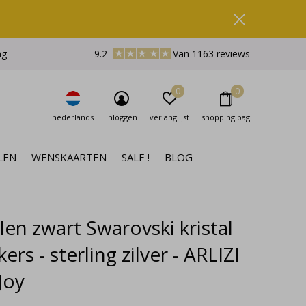
ng
9.2
Van 1163 reviews
0
0
nederlands
inloggen
verlanglijst
shopping bag
LEN
WENSKAARTEN
SALE !
BLOG
len zwart Swarovski kristal
ers - sterling zilver - ARLIZI
Joy