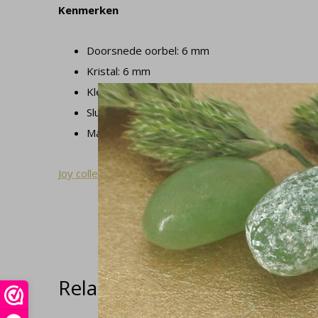
Kenmerken
Doorsnede oorbel: 6 mm
Kristal: 6 mm
Kleur kristal: zwart
Sluiting oorbel: pin en vlinder
Materialen: 925 sterling zilver en Swarovski kris
Joy collectie
Related articles