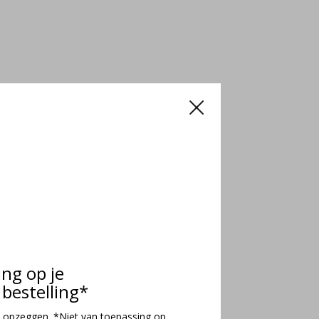
ing op je
bestelling*
 opzeggen. *Niet van toepassing op