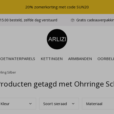
20% zomerkorting met code SUN20
5.00 besteld, zelfde dag verstuurd
Gratis cadeauverpakki
ZOETWATERPARELS
KETTINGEN
ARMBANDEN
OORBEL
ling Silber
roducten getagd met Ohrringe Schw
Kleu
r
Soor
t sieraad
Mate
riaal