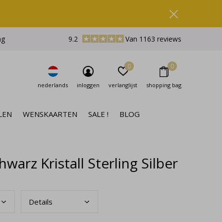
ng
9.2
Van 1163 reviews
0
0
nederlands
inloggen
verlanglijst
shopping bag
LEN
WENSKAARTEN
SALE !
BLOG
arz Kristall Sterling Silber
Deta
ils