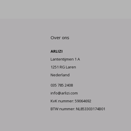
Over ons
ARLIZI
Lantentijmen 1 A
1251 RG Laren
Nederland
035 785 2408
info@arlizi.com
KvK nummer: 59064692
BTW nummer: NL853303174B01