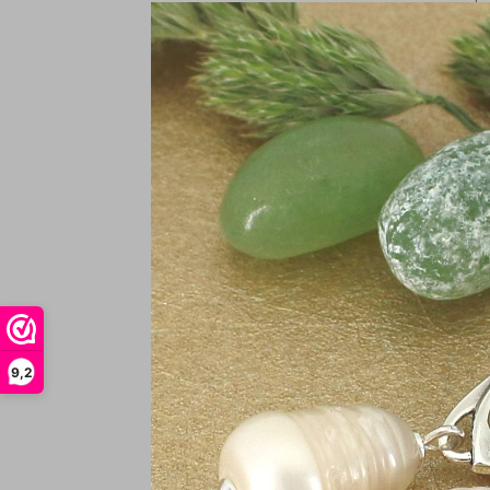
In
Oo
9,2
zi
€
In