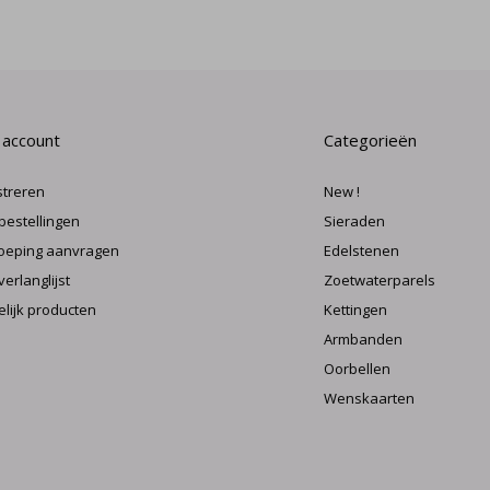
 account
Categorieën
streren
New !
 bestellingen
Sieraden
oeping aanvragen
Edelstenen
verlanglijst
Zoetwaterparels
elijk producten
Kettingen
Armbanden
Oorbellen
Wenskaarten