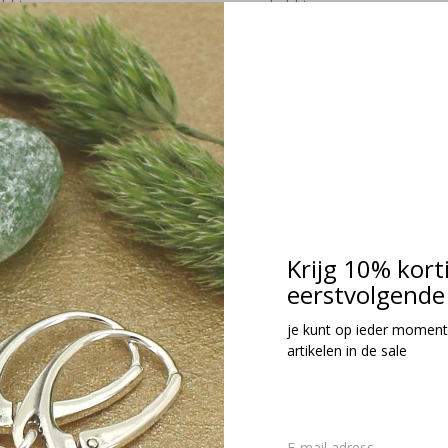
cl. btw
Incl. btw
Krijg 10% kort
eerstvolgende 
je kunt op ieder moment
rbellen zwart kristal - sterling
artikelen in de sale
lver - 1003
21,95
cl. btw