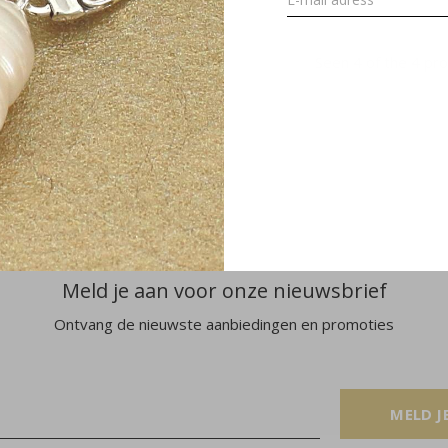
Seen 4 of the 4 pr
Meld je aan voor onze nieuwsbrief
Ontvang de nieuwste aanbiedingen en promoties
MELD J