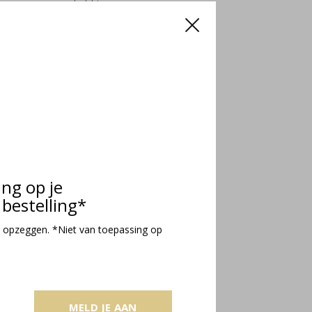
Incl. btw
ing op je
bestelling*
 opzeggen. *Niet van toepassing op
MELD JE AAN