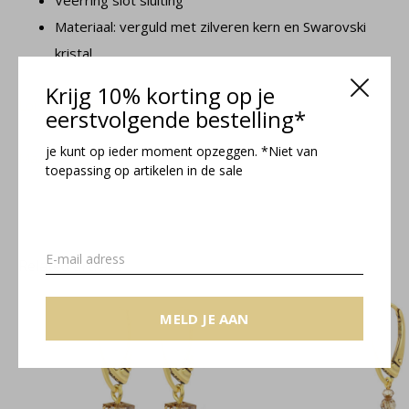
Veerring slot sluiting
Materiaal: verguld met zilveren kern en Swarovski
kristal
Krijg 10% korting op je
Loïs collectie
eerstvolgende bestelling*
je kunt op ieder moment opzeggen. *Niet van
Maattabel
toepassing op artikelen in de sale
Related articles
MELD JE AAN