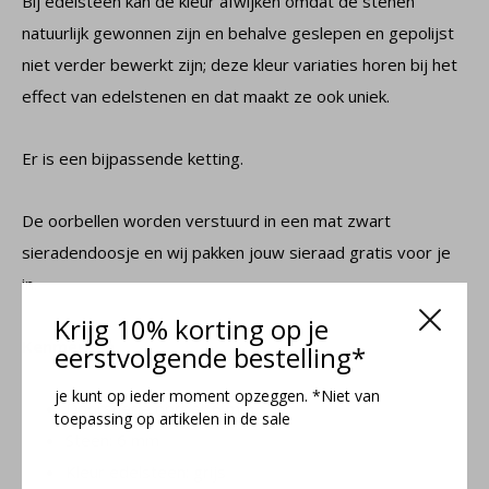
Bij edelsteen kan de kleur afwijken omdat de stenen
natuurlijk gewonnen zijn en behalve geslepen en gepolijst
niet verder bewerkt zijn; deze kleur variaties horen bij het
effect van edelstenen en dat maakt ze ook uniek.
Er is een bijpassende ketting.
De oorbellen worden verstuurd in een mat zwart
sieradendoosje en wij pakken jouw sieraad gratis voor je
in.
Krijg 10% korting op je
Kenmerken
eerstvolgende bestelling*
je kunt op ieder moment opzeggen. *Niet van
Doorsnede oorbel: 6 mm
toepassing op artikelen in de sale
Steen: 6 mm
Kleur edelsteen: grijs