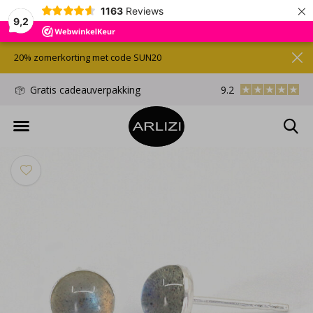
×
1163
Reviews
9,2
20% zomerkorting met code SUN20
d
Gratis cadeauverpakking
9.2
Gratis verzonden/