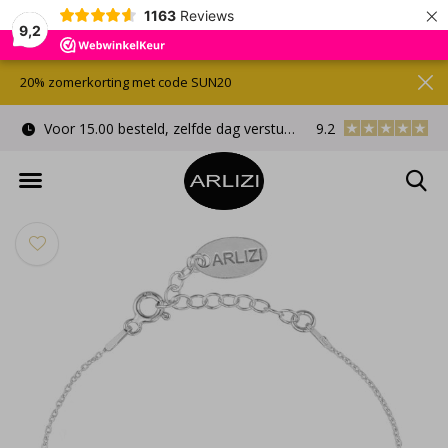
×
1163
Reviews
9,2
20% zomerkorting met code SUN20
Voor 15.00 besteld, zelfde dag verstuurd
9.2
Gratis cadeauverpa