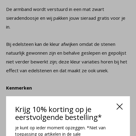
De armband wordt verstuurd in een mat zwart
sieradendoosje en wij pakken jouw sieraad gratis voor je
in.
Bij edelsteen kan de kleur afwijken omdat de stenen
natuurlijk gewonnen zijn en behalve geslepen en gepolijst
niet verder bewerkt zijn; deze kleur variaties horen bij het
effect van edelstenen en dat maakt ze ook uniek.
Kenmerken
Lengte armband: 16,5 - 20 cm
Krijg 10% korting op je
Breedte schakelketting: 1 mm
eerstvolgende bestelling*
Afmeting steen: 4 mm
je kunt op ieder moment opzeggen. *Niet van
Kleur steen: grijs
toepassing op artikelen in de sale