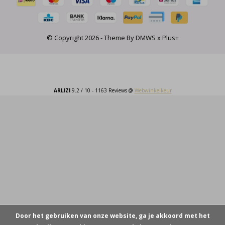
© Copyright
2026
- Theme By
DMWS
x
Plus+
ARLIZI
9.2
/
10
-
1163
Reviews @
Webwinkelkeur
Door het gebruiken van onze website, ga je akkoord met het