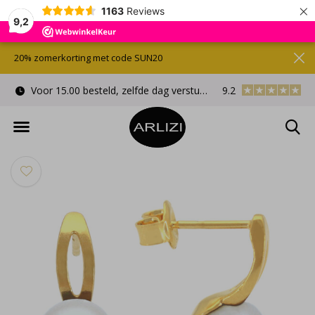
×
1163
Reviews
9,2
20% zomerkorting met code SUN20
Voor 15.00 besteld, zelfde dag verstuurd
9.2
Gratis cadeauverpa