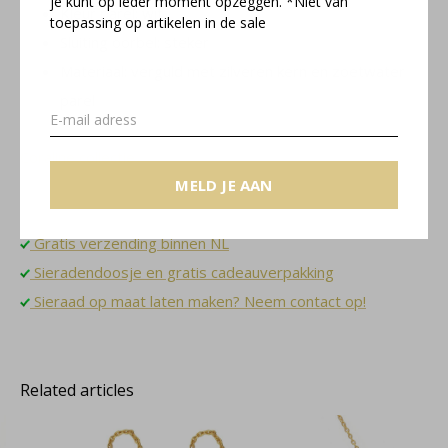
je kunt op ieder moment opzeggen. *Niet van
Kleur parel: wit
toepassing op artikelen in de sale
Sluiting oorbel: steker
Materiaal: verguld met zilveren kern en zoetwater
parel
Coraline collectie
MELD JE AAN
Gratis verzending binnen NL
Sieradendoosje en gratis cadeauverpakking
Sieraad op maat laten maken? Neem contact op!
Related articles