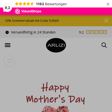
×
1163
Bewertungen
9,2
20% Sommerrabatt mit Code SUN20
)
Versandfertig in 24 Stunden
9.2
Kostenlose Gesche